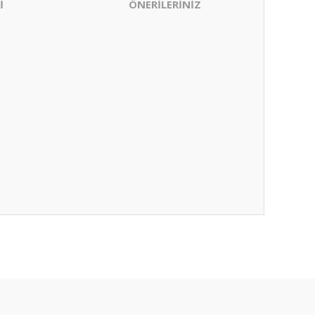
İ
ÖNERİLERİNİZ
ıza iletebilirsiniz.