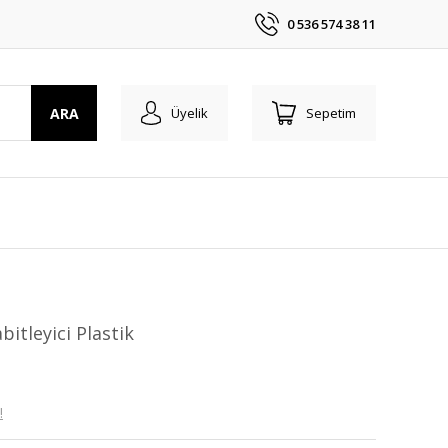
0 536 574 38 11
ARA
Üyelik
Sepetim
itleyici Plastik
!