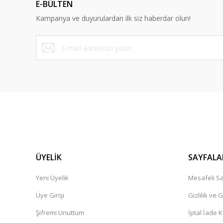
E-BÜLTEN
Ürün bilgilerinde hatalar bulunuyor.
Kampanya ve duyurulardan ilk siz haberdar olun!
Ürün fiyatı diğer sitelerden daha pahalı.
Bu ürüne benzer farklı alternatifler olmalı.
ÜYELİK
SAYFALA
Yeni Üyelik
Mesafeli Sa
Üye Girişi
Gizlilik ve 
Şifremi Unuttum
İptal İade K