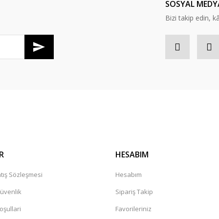
SOSYAL MEDY
Bizi takip edin, kâr
Gönder
R
HESABIM
tış Sözleşmesi
Hesabım
Güvenlik
Sipariş Takip
oşullari
Favorileriniz