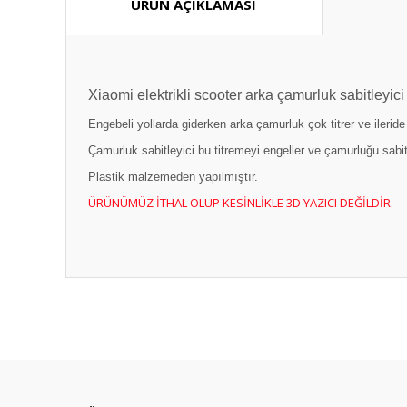
ÜRÜN AÇIKLAMASI
Xiaomi elektrikli scooter arka çamurluk sabitleyici
Engebeli yollarda giderken arka çamurluk çok titrer ve ilerid
Çamurluk sabitleyici bu titremeyi engeller ve çamurluğu sabit
Plastik malzemeden yapılmıştır.
ÜRÜNÜMÜZ İTHAL OLUP KESİNLİKLE 3D YAZICI DEĞİLDİR.
Bu ürünün fiyat bilgisi, resim, ürün açıklamalarında ve diğ
Görüş ve önerileriniz için teşekkür ederiz.
Ürün resmi kalitesiz, bozuk veya görüntülenemiyor.
Ürün açıklamasında eksik bilgiler bulunuyor.