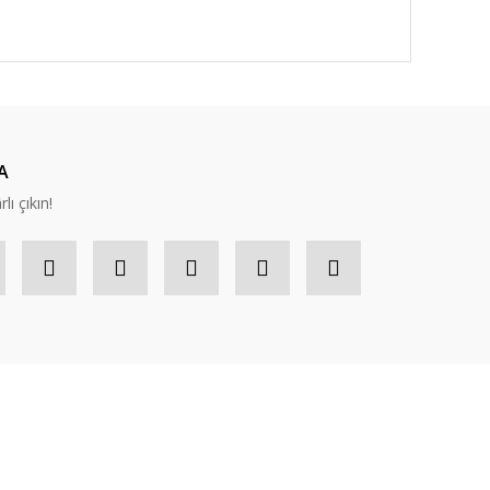
A
lı çıkın!