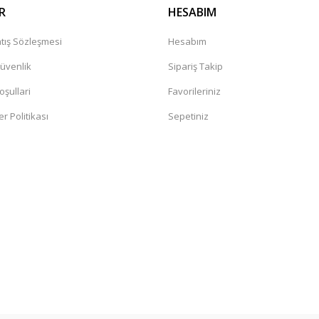
R
HESABIM
tış Sözleşmesi
Hesabım
Güvenlik
Sipariş Takip
oşullari
Favorileriniz
er Politikası
Sepetiniz