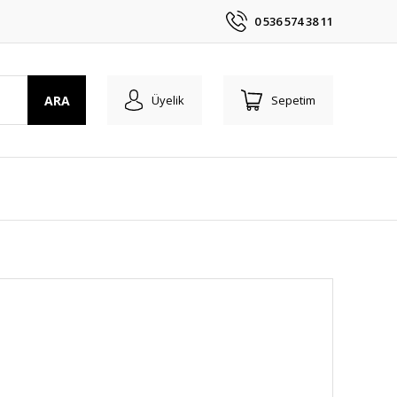
0 536 574 38 11
ARA
Üyelik
Sepetim